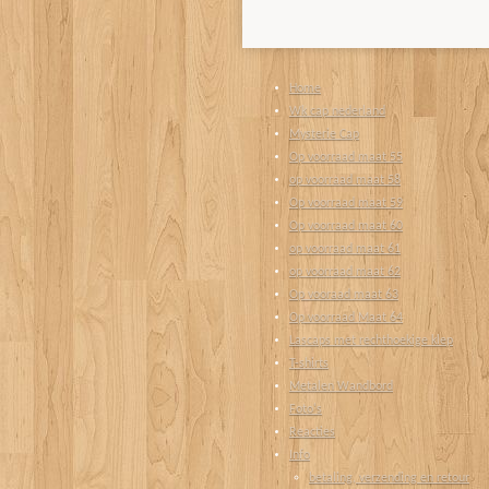
Home
Wk cap nederland
Mysterie Cap
Op voorraad maat 55
op voorraad maat 58
Op voorraad maat 59
Op voorraad maat 60
op voorraad maat 61
op voorraad maat 62
Op vooraad maat 63
Op voorraad Maat 64
Lascaps met rechthoekige klep
T-shirts
Metalen Wandbord
Foto's
Reacties
Info
betaling, verzending en retour