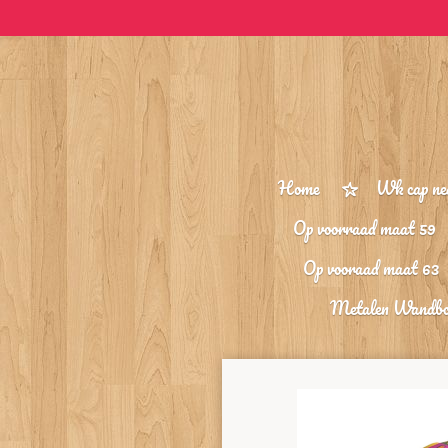
Ga
direct
naar
de
hoofdinhoud
Home
Wk cap ne
Op voorraad maat 59
Op vooraad maat 63
Metalen Wandb