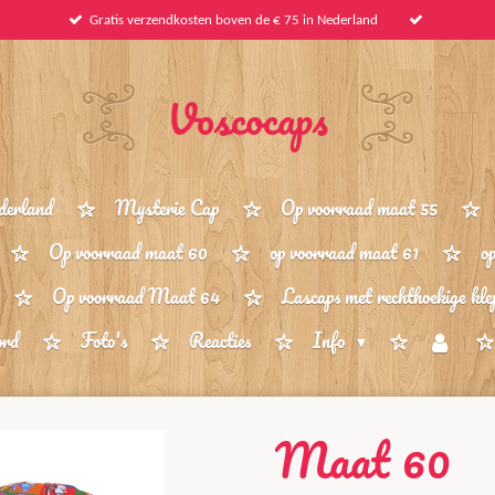
Gratis verzendkosten boven de € 75 in Nederland
Voscocaps
derland
Mysterie Cap
Op voorraad maat 55
Op voorraad maat 60
op voorraad maat 61
o
Op voorraad Maat 64
Lascaps met rechthoekige kle
ord
Foto's
Reacties
Info
Maat 60