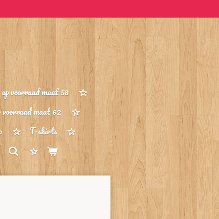
op voorraad maat 58
p voorraad maat 62
p
T-shirts