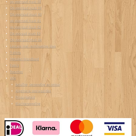
op voorraad maat 58
Op voorraad maat 59
Op voorraad maat 60
op voorraad maat 61
op voorraad maat 62
Op vooraad maat 63
Op voorraad Maat 64
Lascaps met rechthoekige klep
T-shirts
Metalen Wandbord
Foto's
Reacties
Info
betaling, verzending en retour
Algemene voorwaarden
Privacybeleid
Klachtenregeling