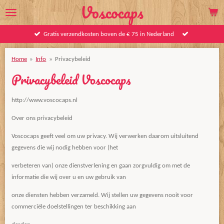
Voscocaps
Ga
direct
naar
Gratis verzendkosten boven de € 75 in Nederland
de
hoofdinhoud
Home
»
Info
»
Privacybeleid
Privacybeleid Voscocaps
http://www.voscocaps.nl
Over ons privacybeleid
Voscocaps geeft veel om uw privacy. Wij verwerken daarom uitsluitend
gegevens die wij nodig hebben voor (het
verbeteren van) onze dienstverlening en gaan zorgvuldig om met de
informatie die wij over u en uw gebruik van
onze diensten hebben verzameld. Wij stellen uw gegevens nooit voor
commerciële doelstellingen ter beschikking aan