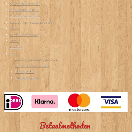
op voorraad maat 62
Op vooraad maat 63
Op voorraad Maat 64
Lascaps met rechthoekige klep
T-shirts
Metalen Wandbord
Foto's
Reacties
Info
betaling, verzending en retour
Algemene voorwaarden
Privacybeleid
Klachtenregeling
Betaalmethoden