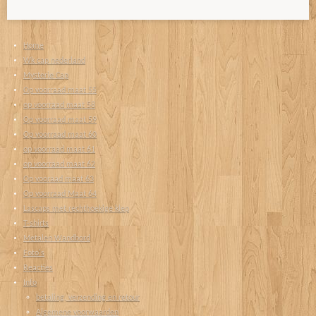
Home
Wk cap nederland
Mysterie Cap
Op voorraad maat 55
op voorraad maat 58
Op voorraad maat 59
Op voorraad maat 60
op voorraad maat 61
op voorraad maat 62
Op vooraad maat 63
Op voorraad Maat 64
Lascaps met rechthoekige klep
T-shirts
Metalen Wandbord
Foto's
Reacties
Info
betaling, verzending en retour
Algemene voorwaarden