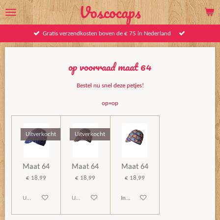
Voscocaps
Ga
direct
naar
Gratis verzendkosten boven de € 75 in Nederland
de
hoofdinhoud
op voorraad maat 64
Bestel nu snel deze petjes!
op=op
Uitverkocht
Uitverkocht
Maat 64
Maat 64
Maat 64
€ 18,99
€ 18,99
€ 18,99
Uitverkocht
Uitverkocht
In winkelwagen