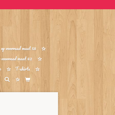
op voorraad maat 58
p voorraad maat 62
p
T-shirts