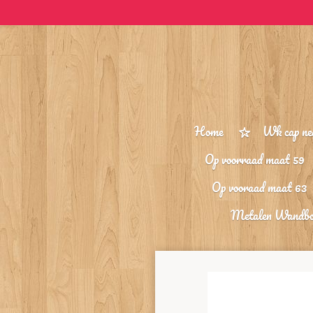
Ga
direct
naar
de
hoofdinhoud
Home
Wk cap ne
Op voorraad maat 59
Op vooraad maat 63
Metalen Wandb