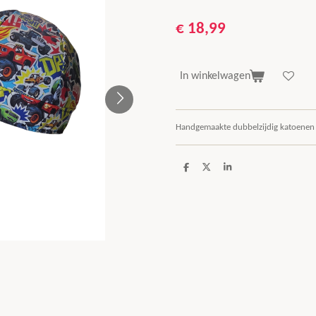
€ 18,99
In winkelwagen
Handgemaakte dubbelzijdig katoenen
D
D
S
e
e
h
l
e
a
e
l
r
n
e