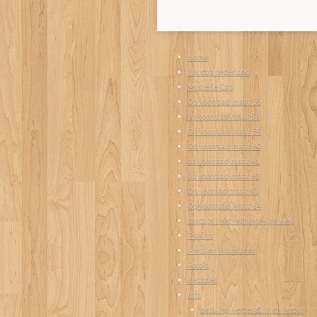
Home
Wk cap nederland
Mysterie Cap
Op voorraad maat 55
op voorraad maat 58
Op voorraad maat 59
Op voorraad maat 60
op voorraad maat 61
op voorraad maat 62
Op vooraad maat 63
Op voorraad Maat 64
Lascaps met rechthoekige klep
T-shirts
Metalen Wandbord
Foto's
Reacties
Info
betaling, verzending en retour