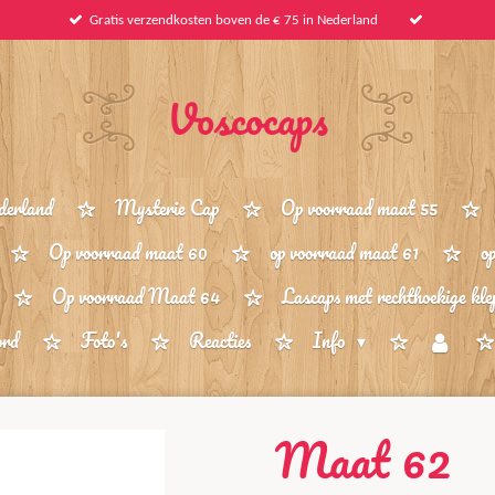
Gratis verzendkosten boven de € 75 in Nederland
Voscocaps
derland
Mysterie Cap
Op voorraad maat 55
Op voorraad maat 60
op voorraad maat 61
o
Op voorraad Maat 64
Lascaps met rechthoekige kle
ord
Foto's
Reacties
Info
Maat 62