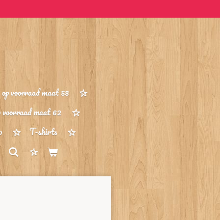
op voorraad maat 58
p voorraad maat 62
p
T-shirts