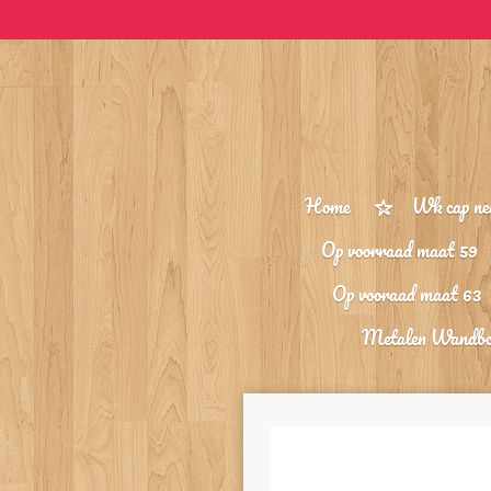
Ga
direct
naar
de
hoofdinhoud
Home
Wk cap ne
Op voorraad maat 59
Op vooraad maat 63
Metalen Wandb