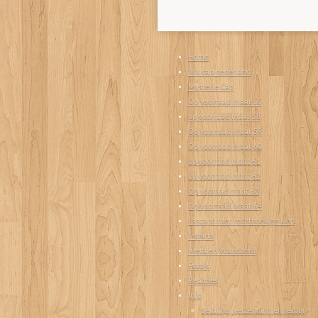
Home
Wk cap nederland
Mysterie Cap
Op voorraad maat 55
op voorraad maat 58
Op voorraad maat 59
Op voorraad maat 60
op voorraad maat 61
op voorraad maat 62
Op vooraad maat 63
Op voorraad Maat 64
Lascaps met rechthoekige klep
T-shirts
Metalen Wandbord
Foto's
Reacties
Info
betaling, verzending en retour