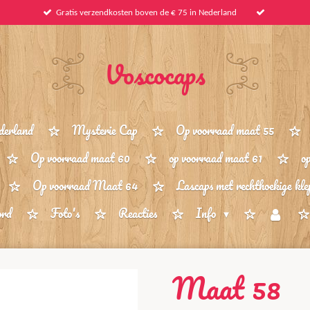
Gratis verzendkosten boven de € 75 in Nederland
Voscocaps
derland
Mysterie Cap
Op voorraad maat 55
Op voorraad maat 60
op voorraad maat 61
o
Op voorraad Maat 64
Lascaps met rechthoekige kle
ord
Foto's
Reacties
Info
Maat 58