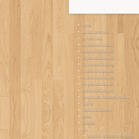
Home
Wk cap nederland
Mysterie Cap
Op voorraad maat 55
op voorraad maat 58
Op voorraad maat 59
Op voorraad maat 60
op voorraad maat 61
op voorraad maat 62
Op vooraad maat 63
Op voorraad Maat 64
Lascaps met rechthoekige klep
T-shirts
Metalen Wandbord
Foto's
Reacties
Info
betaling, verzending en retour