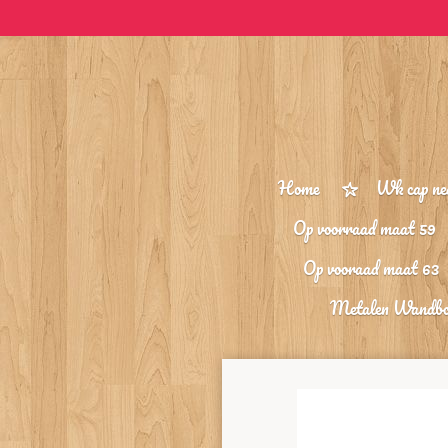
Ga
direct
naar
de
hoofdinhoud
Home
Wk cap ne
Op voorraad maat 59
Op vooraad maat 63
Metalen Wandb