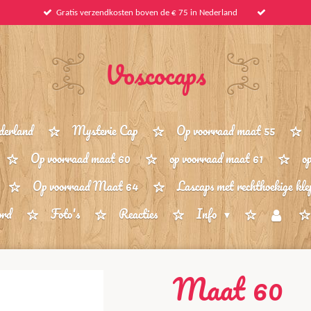
Gratis verzendkosten boven de € 75 in Nederland
Voscocaps
derland
Mysterie Cap
Op voorraad maat 55
Op voorraad maat 60
op voorraad maat 61
o
Op voorraad Maat 64
Lascaps met rechthoekige kle
ord
Foto's
Reacties
Info
Maat 60