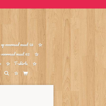
op voorraad maat 58
p voorraad maat 62
p
T-shirts