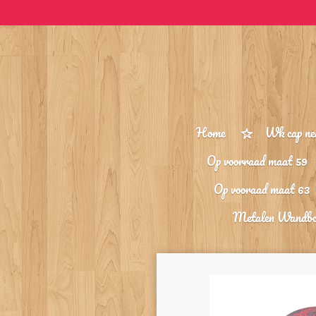
Ga
direct
naar
de
hoofdinhoud
Home
Wk cap ne
Op voorraad maat 59
Op vooraad maat 63
Metalen Wandb