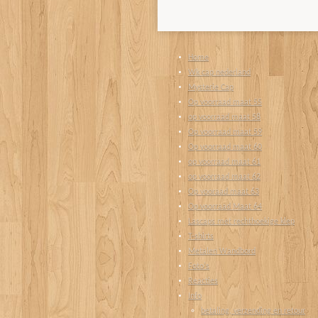
Home
Wk cap nederland
Mysterie Cap
Op voorraad maat 55
op voorraad maat 58
Op voorraad maat 59
Op voorraad maat 60
op voorraad maat 61
op voorraad maat 62
Op vooraad maat 63
Op voorraad Maat 64
Lascaps met rechthoekige klep
T-shirts
Metalen Wandbord
Foto's
Reacties
Info
betaling, verzending en retour