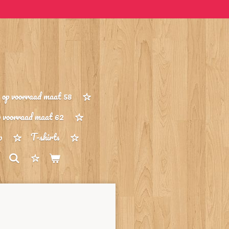
op voorraad maat 58
p voorraad maat 62
p
T-shirts