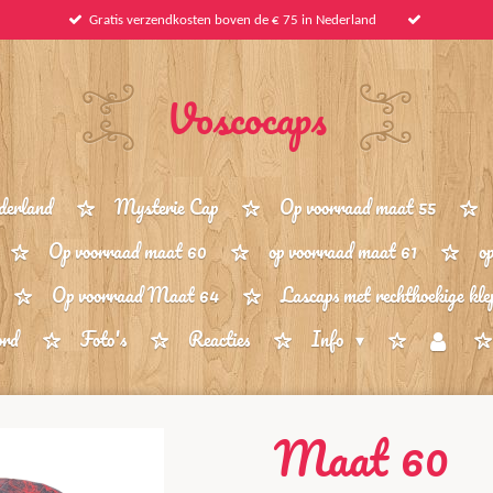
Gratis verzendkosten boven de € 75 in Nederland
Voscocaps
derland
Mysterie Cap
Op voorraad maat 55
Op voorraad maat 60
op voorraad maat 61
o
Op voorraad Maat 64
Lascaps met rechthoekige kle
ord
Foto's
Reacties
Info
Maat 60