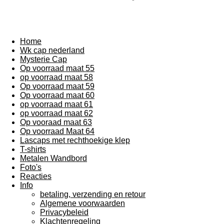
e
e
h
e
l
e
a
l
e
l
r
e
n
e
n
Home
Wk cap nederland
Mysterie Cap
Op voorraad maat 55
op voorraad maat 58
Op voorraad maat 59
Op voorraad maat 60
op voorraad maat 61
op voorraad maat 62
Op vooraad maat 63
Op voorraad Maat 64
Lascaps met rechthoekige klep
T-shirts
Metalen Wandbord
Foto's
Reacties
Info
betaling, verzending en retour
Algemene voorwaarden
Privacybeleid
Klachtenregeling