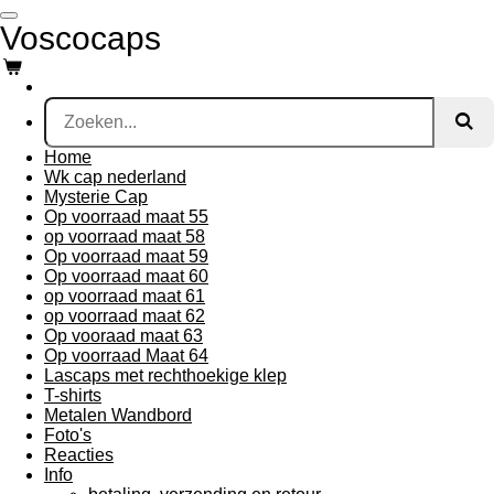
Ga
Voscocaps
direct
naar
de
hoofdinhoud
Home
Wk cap nederland
Mysterie Cap
Op voorraad maat 55
op voorraad maat 58
Op voorraad maat 59
Op voorraad maat 60
op voorraad maat 61
op voorraad maat 62
Op vooraad maat 63
Op voorraad Maat 64
Lascaps met rechthoekige klep
T-shirts
Metalen Wandbord
Foto's
Reacties
Info