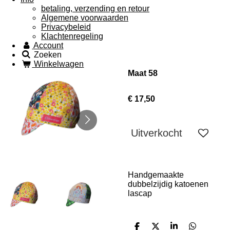
betaling, verzending en retour
Algemene voorwaarden
Privacybeleid
Klachtenregeling
Account
Zoeken
Winkelwagen
Maat 58
€ 17,50
Uitverkocht
Handgemaakte
dubbelzijdig katoenen
lascap
D
D
S
D