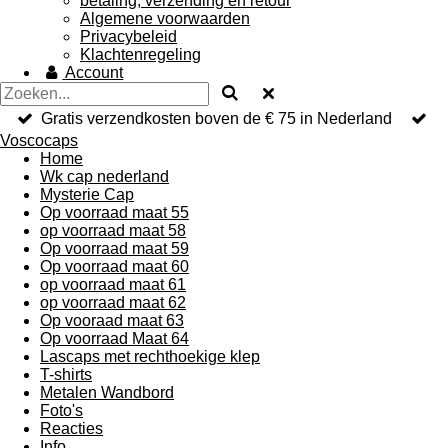
betaling, verzending en retour
Algemene voorwaarden
Privacybeleid
Klachtenregeling
Account
Gratis verzendkosten boven de € 75 in Nederland
Voscocaps
Home
Wk cap nederland
Mysterie Cap
Op voorraad maat 55
op voorraad maat 58
Op voorraad maat 59
Op voorraad maat 60
op voorraad maat 61
op voorraad maat 62
Op vooraad maat 63
Op voorraad Maat 64
Lascaps met rechthoekige klep
T-shirts
Metalen Wandbord
Foto's
Reacties
Info