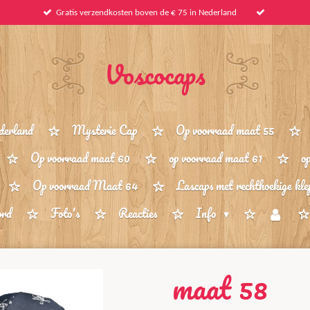
Gratis verzendkosten boven de € 75 in Nederland
Voscocaps
derland
Mysterie Cap
Op voorraad maat 55
Op voorraad maat 60
op voorraad maat 61
o
Op voorraad Maat 64
Lascaps met rechthoekige kle
ord
Foto's
Reacties
Info
maat 58