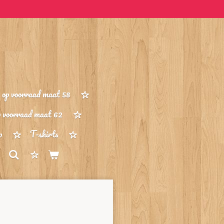
op voorraad maat 58
p voorraad maat 62
p
T-shirts