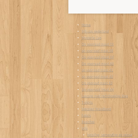
Home
Wk cap nederland
Mysterie Cap
Op voorraad maat 55
op voorraad maat 58
Op voorraad maat 59
Op voorraad maat 60
op voorraad maat 61
op voorraad maat 62
Op vooraad maat 63
Op voorraad Maat 64
Lascaps met rechthoekige klep
T-shirts
Metalen Wandbord
Foto's
Reacties
Info
betaling, verzending en retour