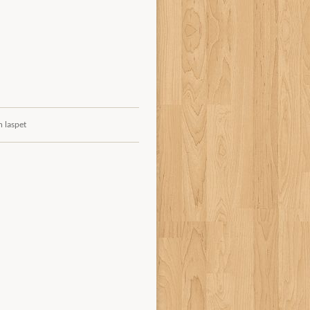
n laspet