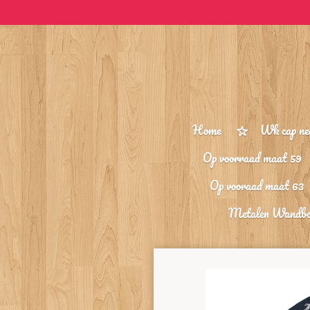
Ga
direct
naar
de
hoofdinhoud
Home
Wk cap ne
Op voorraad maat 59
Op vooraad maat 63
Metalen Wandb