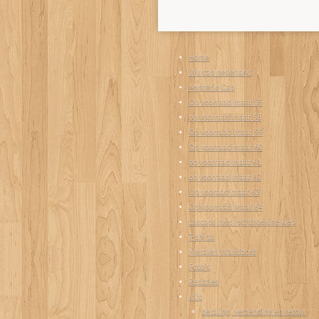
Home
Wk cap nederland
Mysterie Cap
Op voorraad maat 55
op voorraad maat 58
Op voorraad maat 59
Op voorraad maat 60
op voorraad maat 61
op voorraad maat 62
Op vooraad maat 63
Op voorraad Maat 64
Lascaps met rechthoekige klep
T-shirts
Metalen Wandbord
Foto's
Reacties
Info
betaling, verzending en retour