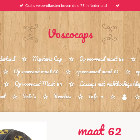
Gratis verzendkosten boven de € 75 in Nederland
Voscocaps
derland
Mysterie Cap
Op voorraad maat 55
Op voorraad maat 60
op voorraad maat 61
o
Op voorraad Maat 64
Lascaps met rechthoekige kle
ord
Foto's
Reacties
Info
maat 62