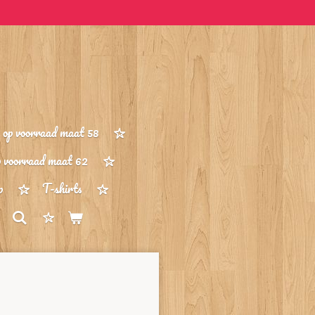
op voorraad maat 58
p voorraad maat 62
p
T-shirts