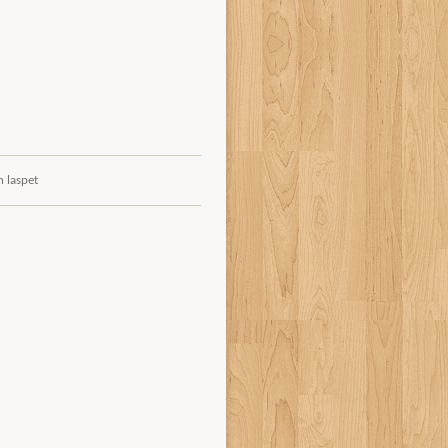
n laspet