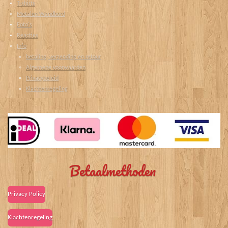
T-shirts
Metalen Wandbord
Foto's
Reacties
Info
betaling, verzending en retour
Algemene voorwaarden
Privacybeleid
Klachtenregeling
Betaalmethoden
Privacy Policy
Klachtenregeling