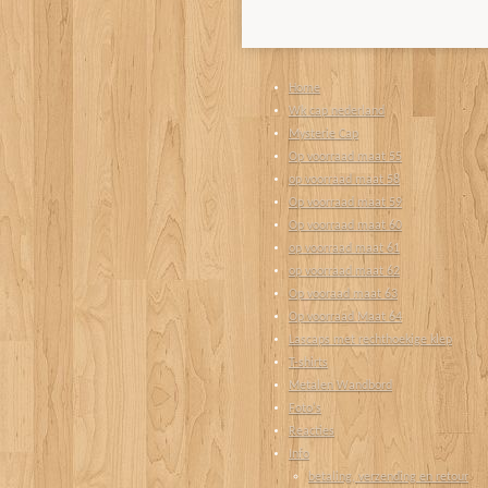
Home
Wk cap nederland
Mysterie Cap
Op voorraad maat 55
op voorraad maat 58
Op voorraad maat 59
Op voorraad maat 60
op voorraad maat 61
op voorraad maat 62
Op vooraad maat 63
Op voorraad Maat 64
Lascaps met rechthoekige klep
T-shirts
Metalen Wandbord
Foto's
Reacties
Info
betaling, verzending en retour