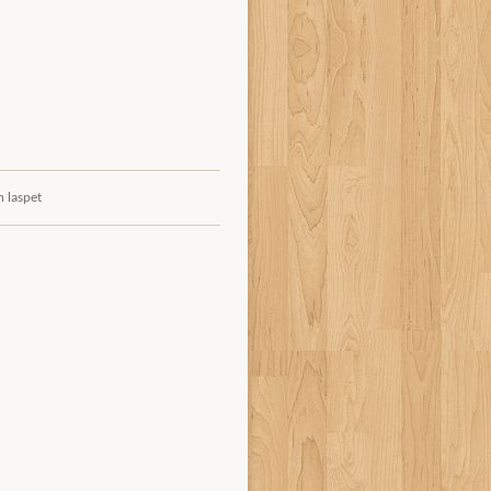
n laspet