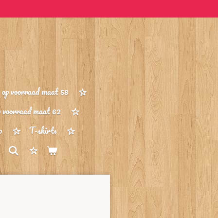
op voorraad maat 58
p voorraad maat 62
p
T-shirts