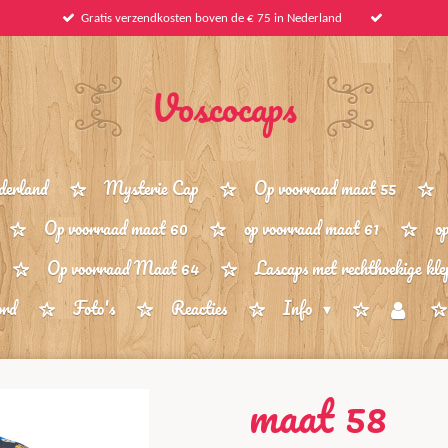
Gratis verzendkosten boven de € 75 in Nederland
Voscocaps
derland
Mysterie Cap
Op voorraad maat 55
Op voorraad maat 60
op voorraad maat 61
o
Op voorraad Maat 64
Lascaps met rechthoekige kle
ord
Foto's
Reacties
Info
maat 58