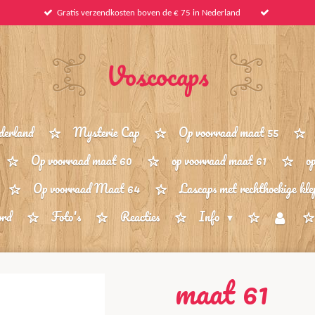
Gratis verzendkosten boven de € 75 in Nederland
Voscocaps
derland
Mysterie Cap
Op voorraad maat 55
Op voorraad maat 60
op voorraad maat 61
o
Op voorraad Maat 64
Lascaps met rechthoekige kle
ord
Foto's
Reacties
Info
maat 61