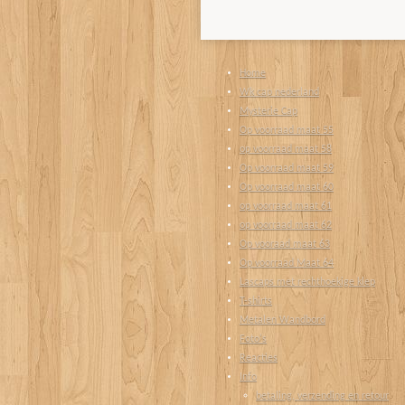
Home
Wk cap nederland
Mysterie Cap
Op voorraad maat 55
op voorraad maat 58
Op voorraad maat 59
Op voorraad maat 60
op voorraad maat 61
op voorraad maat 62
Op vooraad maat 63
Op voorraad Maat 64
Lascaps met rechthoekige klep
T-shirts
Metalen Wandbord
Foto's
Reacties
Info
betaling, verzending en retour