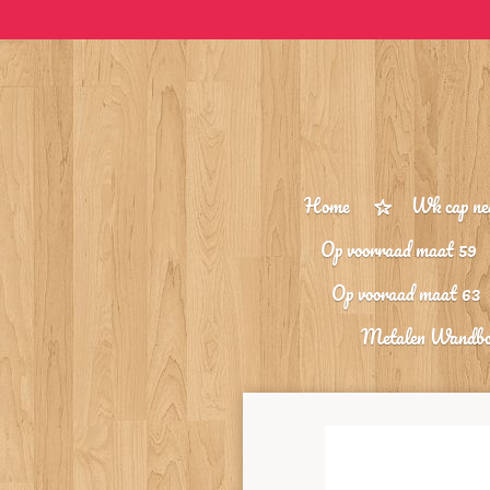
Ga
direct
naar
de
hoofdinhoud
Home
Wk cap ne
Op voorraad maat 59
Op vooraad maat 63
Metalen Wandb