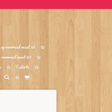
op voorraad maat 58
p voorraad maat 62
p
T-shirts