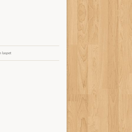
n laspet