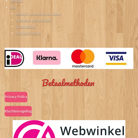
Reacties
Info
betaling, verzending en retour
Algemene voorwaarden
Privacybeleid
Klachtenregeling
Betaalmethoden
Privacy Policy
Klachtenregeling