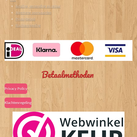
betaling, verzending en retour
Algemene voorwaarden
Privacybeleid
Klachtenregeling
Betaalmethoden
Privacy Policy
Klachtenregeling