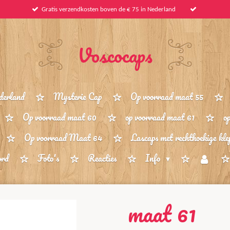
Gratis verzendkosten boven de € 75 in Nederland
Voscocaps
derland
Mysterie Cap
Op voorraad maat 55
Op voorraad maat 60
op voorraad maat 61
o
Op voorraad Maat 64
Lascaps met rechthoekige kle
ord
Foto's
Reacties
Info
maat 61