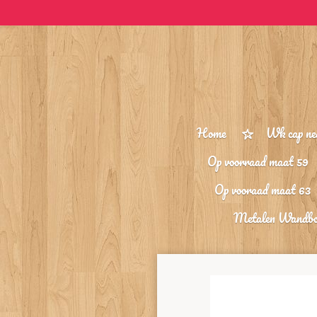
Ga
direct
naar
de
hoofdinhoud
Home
Wk cap ne
Op voorraad maat 59
Op vooraad maat 63
Metalen Wandb