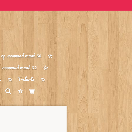
op voorraad maat 58
p voorraad maat 62
p
T-shirts