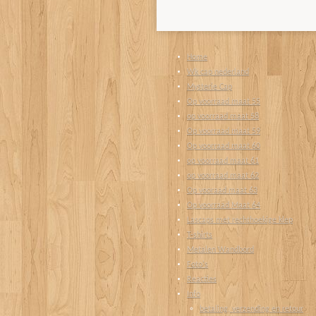
Home
Wk cap nederland
Mysterie Cap
Op voorraad maat 55
op voorraad maat 58
Op voorraad maat 59
Op voorraad maat 60
op voorraad maat 61
op voorraad maat 62
Op vooraad maat 63
Op voorraad Maat 64
Lascaps met rechthoekige klep
T-shirts
Metalen Wandbord
Foto's
Reacties
Info
betaling, verzending en retour