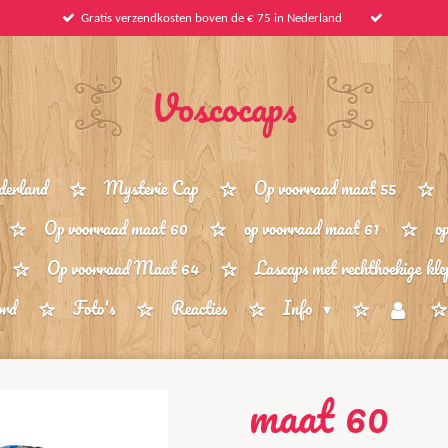
Gratis verzendkosten boven de € 75 in Nederland
Voscocaps
derland
Mysterie Cap
Op voorraad maat 55
Op voorraad maat 60
op voorraad maat 61
o
Op voorraad Maat 64
Lascaps met rechthoekige kle
ord
Foto's
Reacties
Info
maat 60