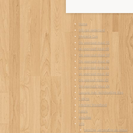
Home
Wk cap nederland
Mysterie Cap
Op voorraad maat 55
op voorraad maat 58
Op voorraad maat 59
Op voorraad maat 60
op voorraad maat 61
op voorraad maat 62
Op vooraad maat 63
Op voorraad Maat 64
Lascaps met rechthoekige klep
T-shirts
Metalen Wandbord
Foto's
Reacties
Info
betaling, verzending en retour