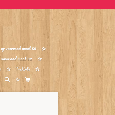
op voorraad maat 58
p voorraad maat 62
p
T-shirts