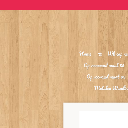
Ga
direct
naar
de
hoofdinhoud
Home
Wk cap ne
Op voorraad maat 59
Op vooraad maat 63
Metalen Wandb