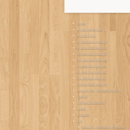
Home
Wk cap nederland
Mysterie Cap
Op voorraad maat 55
op voorraad maat 58
Op voorraad maat 59
Op voorraad maat 60
op voorraad maat 61
op voorraad maat 62
Op vooraad maat 63
Op voorraad Maat 64
Lascaps met rechthoekige klep
T-shirts
Metalen Wandbord
Foto's
Reacties
Info
betaling, verzending en retour