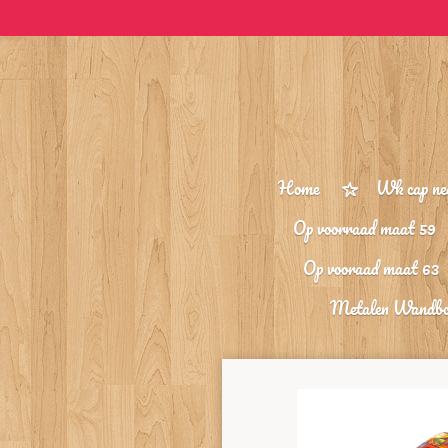
Ga
direct
naar
de
hoofdinhoud
Home
Wk cap ne
Op voorraad maat 59
Op vooraad maat 63
Metalen Wandb