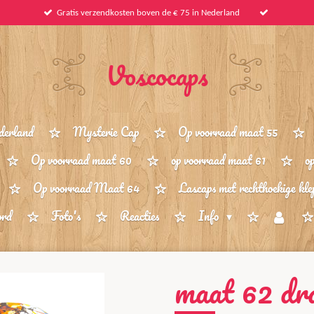
Gratis verzendkosten boven de € 75 in Nederland
Voscocaps
derland
Mysterie Cap
Op voorraad maat 55
Op voorraad maat 60
op voorraad maat 61
o
Op voorraad Maat 64
Lascaps met rechthoekige kle
ord
Foto's
Reacties
Info
maat 62 dr