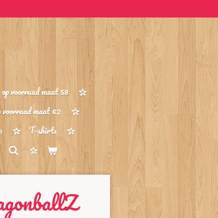
op voorraad maat 58
p voorraad maat 62
p
T-shirts
agonballZ