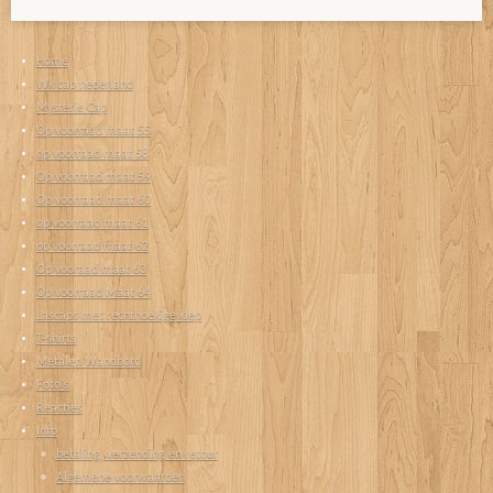
Home
Wk cap nederland
Mysterie Cap
Op voorraad maat 55
op voorraad maat 58
Op voorraad maat 59
Op voorraad maat 60
op voorraad maat 61
op voorraad maat 62
Op vooraad maat 63
Op voorraad Maat 64
Lascaps met rechthoekige klep
T-shirts
Metalen Wandbord
Foto's
Reacties
Info
betaling, verzending en retour
Algemene voorwaarden