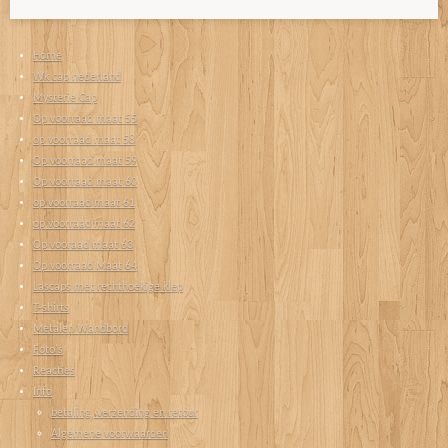
Home
Wk cap nederland
Mysterie Cap
Op voorraad maat 55
op voorraad maat 58
Op voorraad maat 59
Op voorraad maat 60
op voorraad maat 61
op voorraad maat 62
Op vooraad maat 63
Op voorraad Maat 64
Lascaps met rechthoekige klep
T-shirts
Metalen Wandbord
Foto's
Reacties
Info
betaling, verzending en retour
Algemene voorwaarden