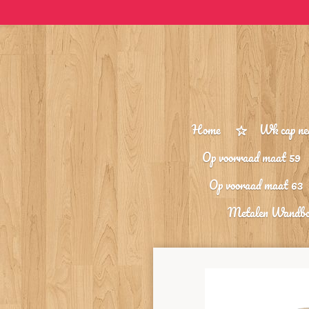
Ga
direct
naar
de
hoofdinhoud
Home
Wk cap ne
Op voorraad maat 59
Op vooraad maat 63
Metalen Wandb