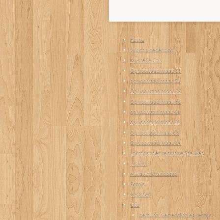
Home
Wk cap nederland
Mysterie Cap
Op voorraad maat 55
op voorraad maat 58
Op voorraad maat 59
Op voorraad maat 60
op voorraad maat 61
op voorraad maat 62
Op vooraad maat 63
Op voorraad Maat 64
Lascaps met rechthoekige klep
T-shirts
Metalen Wandbord
Foto's
Reacties
Info
betaling, verzending en retour