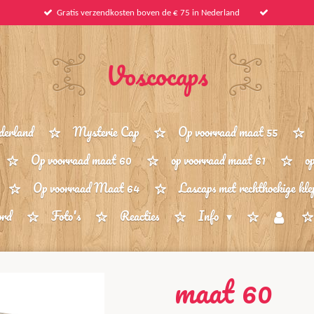
Gratis verzendkosten boven de € 75 in Nederland
Voscocaps
derland
Mysterie Cap
Op voorraad maat 55
Op voorraad maat 60
op voorraad maat 61
o
Op voorraad Maat 64
Lascaps met rechthoekige kle
ord
Foto's
Reacties
Info
maat 60