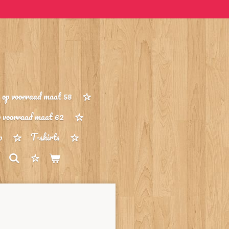
op voorraad maat 58
p voorraad maat 62
p
T-shirts